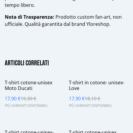
tempo libero.
​Nota di Trasparenza:
Prodotto custom fan-art, non
ufficiale. Qualità garantita dal brand Yloreshop.
Articoli correlati
%
%
T-shirt cotone-unisex
T-shirt in cotone- unisex-
Moto Ducati
Love
17,90 €
19,30 €
17,90 €
18,10 €
PIÙ VARIANTI DISPONIBILI
PIÙ VARIANTI DISPONIBILI
%
%
T-shirt cotone-unisex-
T-shirt cotone-unisex