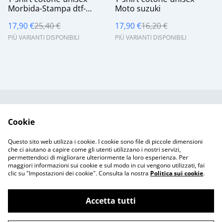
Morbida-Stampa dtf-
Moto suzuki
Funko Mac
17,90 €
25,40 €
17,90 €
16,20 €
PIÙ VARIANTI DISPONIBILI
PIÙ VARIANTI DISPONIBILI
Contattaci
Termini legali
Cookie
Informativa sulla
Politica sui Cookie
privacy
Questo sito web utilizza i cookie. I cookie sono file di piccole dimensioni
Resi & Spedizioni
che ci aiutano a capire come gli utenti utilizzano i nostri servizi,
permettendoci di migliorare ulteriormente la loro esperienza. Per
maggiori informazioni sui cookie e sul modo in cui vengono utilizzati, fai
clic su "Impostazioni dei cookie". Consulta la nostra
Politica sui cookie
.
Accetta tutti
©
2026
Yloreshop