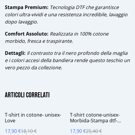
​Stampa Premium:
Tecnologia DTF che garantisce
colori ultra-vividi e una resistenza incredibile, lavaggio
dopo lavaggio.
​Comfort Assoluto:
Realizzata in 100% cotone
morbido, fresca e traspirante.
​Dettagli:
Il contrasto tra il nero profondo della maglia
e i colori accesi della bandiera rende questo teschio un
vero pezzo da collezione.
Articoli correlati
%
%
T-shirt in cotone- unisex-
T-shirt cotone-unisex-
Love
Morbida-Stampa dtf-
Funko Mac
17,90 €
18,10 €
17,90 €
25,40 €