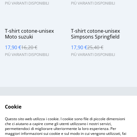
PIÙ VARIANTI DISPONIBILI
PIÙ VARIANTI DISPONIBILI
%
%
T-shirt cotone-unisex
T-shirt cotone-unisex
Moto suzuki
Simpsons Springfield
17,90 €
16,20 €
17,90 €
25,40 €
PIÙ VARIANTI DISPONIBILI
PIÙ VARIANTI DISPONIBILI
Contattaci
Termini legali
Cookie
Informativa sulla
Politica sui Cookie
privacy
Questo sito web utilizza i cookie. I cookie sono file di piccole dimensioni
Resi & Spedizioni
che ci aiutano a capire come gli utenti utilizzano i nostri servizi,
permettendoci di migliorare ulteriormente la loro esperienza. Per
maggiori informazioni sui cookie e sul modo in cui vengono utilizzati, fai