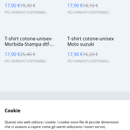
17,90 €
19,30 €
17,90 €
18,10 €
PIÙ VARIANTI DISPONIBILI
PIÙ VARIANTI DISPONIBILI
%
%
T-shirt cotone-unisex-
T-shirt cotone-unisex
Morbida-Stampa dtf-
Moto suzuki
Funko Mac
17,90 €
25,40 €
17,90 €
16,20 €
PIÙ VARIANTI DISPONIBILI
PIÙ VARIANTI DISPONIBILI
Contattaci
Termini legali
Cookie
Informativa sulla
Politica sui Cookie
privacy
Questo sito web utilizza i cookie. I cookie sono file di piccole dimensioni
Resi & Spedizioni
che ci aiutano a capire come gli utenti utilizzano i nostri servizi,