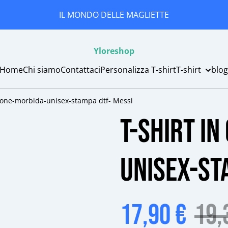
IL MONDO DELLE MAGLIETTE
Yloreshop
Home
Chi siamo
Contattaci
Personalizza T-shirt
T-shirt
blo
otone-morbida-unisex-stampa dtf- Messi
T-shirt i
unisex-st
17,90 €
19,