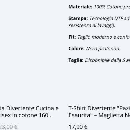
​Materiale:
100% Cotone pre
​Stampa:
Tecnologia DTF ad 
resistenza ai lavaggi).
​Fit:
Taglio moderno e confor
​Colore:
Nero profondo.
Taglie:
Disponibile dalla S al
ta Divertente Cucina e
T-Shirt Divertente "Paz
isex in cotone 160
Esaurita" – Maglietta 
 stampa digitale dtf-
Grafica Indicatore Car
23,00 €
17,90 €
ta ironica-"ho la
cotone 160gsm Ylores