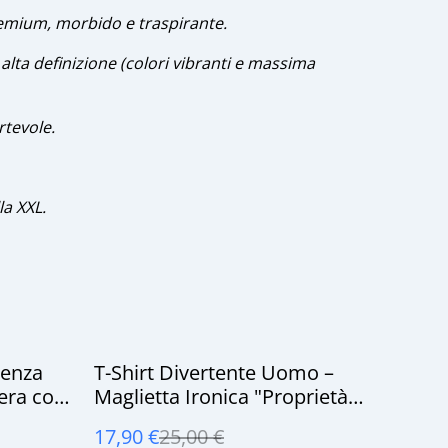
mium, morbido e traspirante.
alta definizione (colori vibranti e massima
tevole.
la XXL.
%
ienza
T-Shirt Divertente Uomo –
Nera con
Maglietta Ironica "Proprietà
burante-
Privata - Sono Già Impegnato"
17,90 €
25,00 €
hop
- 160 gsm cotone