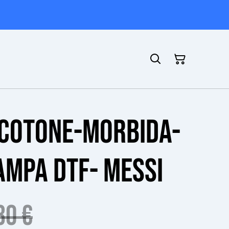
g
n cotone-morbida-
ampa dtf- Messi
30 €