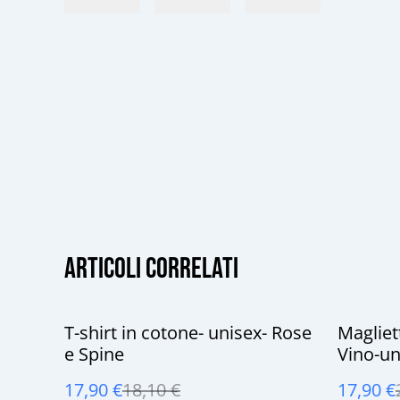
Articoli correlati
%
%
T-shirt in cotone- unisex- Rose
Magliet
e Spine
Vino-un
gsm-con
17,90 €
18,10 €
17,90 €
magliet