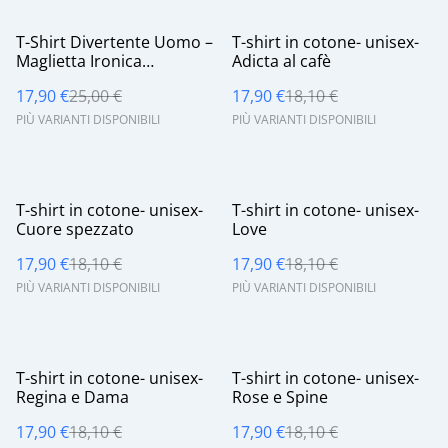
%
%
T-Shirt Divertente Uomo –
T-shirt in cotone- unisex-
Maglietta Ironica
Adicta al cafè
"Proprietà Privata - Sono
17,90 €
25,00 €
17,90 €
18,10 €
Già Impegnato" - 160 gsm
cotone
PIÙ VARIANTI DISPONIBILI
PIÙ VARIANTI DISPONIBILI
%
%
T-shirt in cotone- unisex-
T-shirt in cotone- unisex-
Cuore spezzato
Love
17,90 €
18,10 €
17,90 €
18,10 €
PIÙ VARIANTI DISPONIBILI
PIÙ VARIANTI DISPONIBILI
%
%
T-shirt in cotone- unisex-
T-shirt in cotone- unisex-
Regina e Dama
Rose e Spine
17,90 €
18,10 €
17,90 €
18,10 €