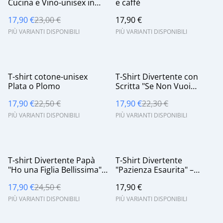
Cucina e Vino-unisex in
e caffè
cotone 160 gsm-con
17,90 €
23,00 €
17,90 €
stampa digitale dtf-
maglietta ironica-"ho la
PIÙ VARIANTI DISPONIBILI
PIÙ VARIANTI DISPONIBILI
pancetta e la sfumo"
%
%
T-shirt cotone-unisex
T-Shirt Divertente con
Plata o Plomo
Scritta "Se Non Vuoi
Risposte di Merda..."
17,90 €
22,50 €
17,90 €
22,30 €
Yloreshop
PIÙ VARIANTI DISPONIBILI
PIÙ VARIANTI DISPONIBILI
%
T-shirt Divertente Papà
T-Shirt Divertente
"Ho una Figlia Bellissima"
"Pazienza Esaurita" –
| Regalo Papà
Maglietta Nera con
17,90 €
24,50 €
17,90 €
Grafica Indicatore
Carburante- cotone
PIÙ VARIANTI DISPONIBILI
PIÙ VARIANTI DISPONIBILI
160gsm Yloreshop