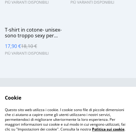
PIÙ VARIANTI DISPONIBILI
PIÙ VARIANTI DISPONIBILI
%
T-shirt in cotone- unisex-
sono troppo sexy per
lavorare
17,90 €
18,10 €
PIÙ VARIANTI DISPONIBILI
Contattaci
Termini legali
Cookie
Informativa sulla
Politica sui Cookie
privacy
Questo sito web utilizza i cookie. I cookie sono file di piccole dimensioni
Resi & Spedizioni
che ci aiutano a capire come gli utenti utilizzano i nostri servizi,
permettendoci di migliorare ulteriormente la loro esperienza. Per
maggiori informazioni sui cookie e sul modo in cui vengono utilizzati, fai
clic su "Impostazioni dei cookie". Consulta la nostra
Politica sui cookie
.